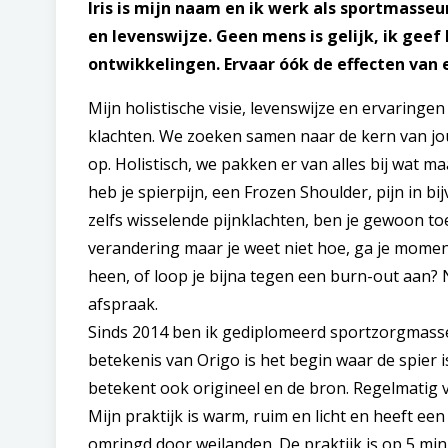
Iris is mijn naam en ik werk als sportmasseu
en levenswijze. Geen mens is gelijk, ik gee
ontwikkelingen. Ervaar óók de effecten van
Mijn holistische visie, levenswijze en ervaringen 
klachten. We zoeken samen naar de kern van jou
op. Holistisch, we pakken er van alles bij wat ma
heb je spierpijn, een Frozen Shoulder, pijn in b
zelfs wisselende pijnklachten, ben je gewoon t
verandering maar je weet niet hoe, ga je momen
heen, of loop je bijna tegen een burn-out aan
afspraak.
Sinds 2014 ben ik gediplomeerd sportzorgmasse
betekenis van Origo is het begin waar de spier 
betekent ook origineel en de bron. Regelmatig v
Mijn praktijk is warm, ruim en licht en heeft e
omringd door weilanden. De praktijk is op 5 mi