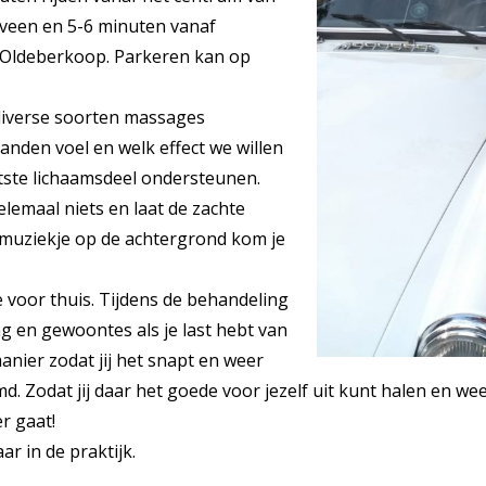
veen en 5-6 minuten vanaf
Oldeberkoop. Parkeren kan op
 diverse soorten massages
anden voel en welk effect we willen
tste lichaamsdeel ondersteunen.
elemaal niets en laat de zachte
muziekje op de achtergrond kom je
ee voor thuis. Tijdens de behandeling
g en gewoontes als je last hebt van
anier zodat jij het snapt en weer
. Zodat jij daar het goede voor jezelf uit kunt halen en wee
er gaat!
ar in de praktijk.