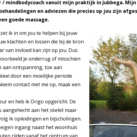
r / mindbodycoach vanuit mijn praktijk in Jubbega. Mijn 
f behandelingen en adviezen die precies op jou zijn afg
 een goede massage.
zet ik in om jou te helpen bij jouw
w klachten en lossen die bij de bron
ar van invloed kan zijn op jou. Dus
ijvoorbeeld je onderrug of misschien
oe aan ontspanning, toe aan
teel door een moeilijke periode
? Neem contact met me op, maak een
ur en heb ik Origo opgericht. De
is aangehecht aan het skelet maar
olg ik opleidingen en bijscholingen.
en eigen ingang naast het woonhuis
nuten rijden vanaf het centrum van